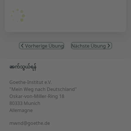
Vorherige Übung
Nächste Übung
Service- und Informationsbereich
ဆက်သွယ်ရန်
Goethe-Institut e.V.
"Mein Weg nach Deutschland"
Oskar-von-Miller-Ring 18
80333 Munich
Allemagne
mwnd@goethe.de