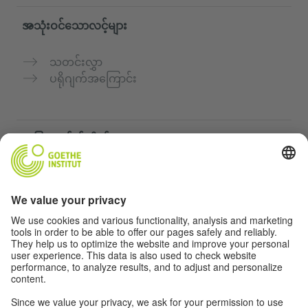
အသုံးဝင်သောလင့်များ
သတင်းလွှာ
ပရိုဂျက်အကြောင်း
အခြားဝက်ဘ်ဆိုက်များ
„Deutsch für dich“ ကွန်မြူနတီ
ဂျာမန်ဘာသာစကားကို အခမဲ့ လေ့ကျင့်ပါ
Goethe-Institut ၏ ဂျာမန်ဘာသာသင်တန်းများ
ဆရာများအတွက်ပေါ်တယ် "Deutschstunde"
ကိုယ်ရေးအချက်အလက်နှင့် ဝင်ရောက်နိုင်မှု