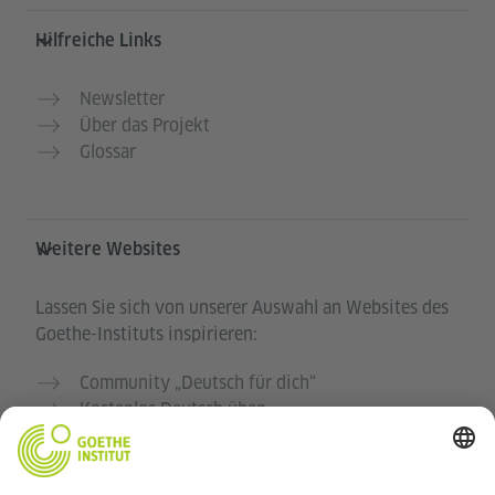
Hilfreiche Links
Newsletter
Über das Projekt
Glossar
Weitere Websites
Lassen Sie sich von unserer Auswahl an Websites des
Goethe-Instituts inspirieren:
Community „Deutsch für dich“
Kostenlos Deutsch üben
Deutschkurse des Goethe-Instituts
Lehrkräfteportal „Deutschstunde“