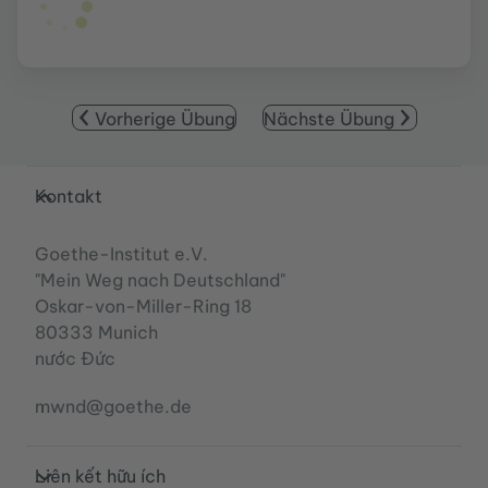
Vorherige Übung
Nächste Übung
Service- und Informationsbereich
Kontakt
Goethe-Institut e.V.
"Mein Weg nach Deutschland"
Oskar-von-Miller-Ring 18
80333 Munich
nước Đức
mwnd@goethe.de
Liên kết hữu ích