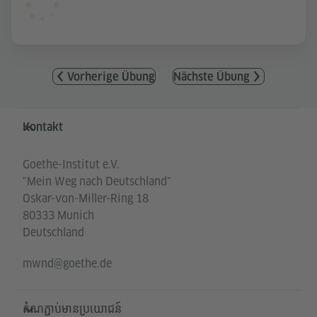
Vorherige Übung
Nächste Übung
Service- und Informationsbereich
Kontakt
Goethe-Institut e.V.
"Mein Weg nach Deutschland"
Oskar-von-Miller-Ring 18
80333 Munich
Deutschland
mwnd@goethe.de
តំណភ្ជាប់មានប្រយោជន៍