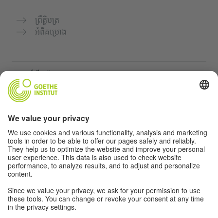
ព្រឹត្តិបត្រ
អំពីគម្រោង
គេហទំព័របន្ថែម
Community “Deutsch für dich”
អនុវត្តភាសាអាល្លឺម៉ង់ដោយឥតគិតថ្លៃ
វគ្គសិក្សាភាសាអាល្លឺម៉ង់របស់ Goethe-Institut
បណ្តាញសម្រាប់គ្រូបង្រៀន "Deutschstunde"
ភាពឯកជន និងការចូលដំណើរការដោយគ្មានឧបសគ្គ
ការកំណត់ភាពឯកជន
ការចូលដំណើរការដោយគ្មានឧបសគ្គ