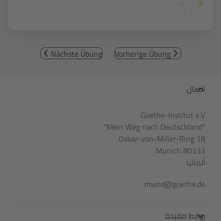
Nächste Übung
Vorherige Übung
Service- und Informationsbereic
اتصال
Goethe-Institut e.V.
"Mein Weg nach Deutschland"
Oskar-von-Miller-Ring 18
80333 Munich
ألمانيا
mwnd@goethe.de
روابط مفيدة