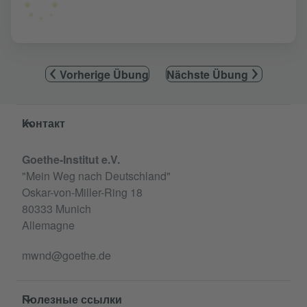
Vorherige Übung
Nächste Übung
Service- und Informationsbereich
Контакт
Goethe-Institut e.V.
"Mein Weg nach Deutschland"
Oskar-von-Miller-Ring 18
80333 Munich
Allemagne
mwnd@goethe.de
Полезные ссылки