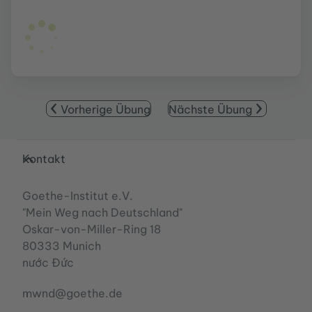
Vorherige Übung
Nächste Übung
Service- und Informationsbereich
Kontakt
Goethe-Institut e.V.
"Mein Weg nach Deutschland"
Oskar-von-Miller-Ring 18
80333 Munich
nước Đức
mwnd@goethe.de