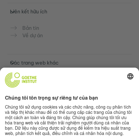
Liên kết hữu ích
Bản tin
Về dự án
Các trang web khác
Cộng đồng „Deutsch für dich“
Luyện tập tiếng Đức miễn phí
Các khóa học tiếng Đức của Goethe-
Institut
Cổng thông tin giáo viên “Deutschstunde”
Quyền riêng tư và khả năng tiếp cận