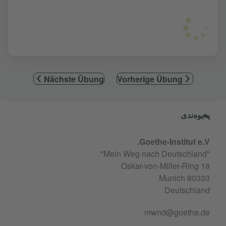
Nächste Übung
Vorherige Übung
Service- und Informationsbereic
پەیوەندی
Goethe-Institut e.V.
"Mein Weg nach Deutschland"
Oskar-von-Miller-Ring 18
80333 Munich
Deutschland
mwnd@goethe.de