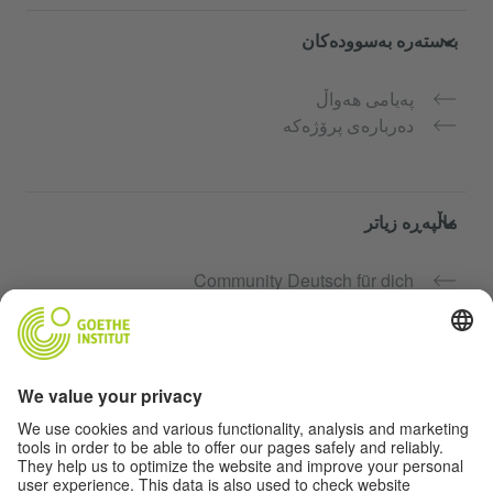
بەستەرە بەسوودەکان
پەیامی هەواڵ
دەربارەی پرۆژەکە
ماڵپەڕە زیاتر
Community Deutsch für dich
فێرکاری زمانی ئەڵمانی بە بەخۆرایی
کۆرسەکانی زمانی ئەڵمانیی Goethe-Institut
پۆرتاڵی مامۆستا "Deutschstunde"
تایبەتمەندی و دەستگەیشتن بە ئاسان