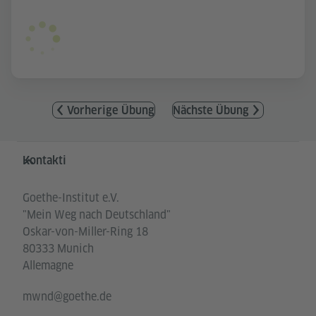
Vorherige Übung
Nächste Übung
Service- und Informationsbereich
Kontakti
Goethe-Institut e.V.
"Mein Weg nach Deutschland"
Oskar-von-Miller-Ring 18
80333 Munich
Allemagne
mwnd@goethe.de