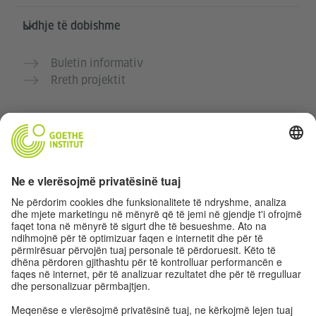
Lidhje të dobishme
Buletin informativ
Rreth projektit
Faqe të tjera interneti
Komuniteti “Gjermanisht për ty”
Ushtro gjermanisht falas
Kurse gjermanisht të Goethe-Institutit
Portali për mësuesit „Deutschstunde“
Privatësia dhe Qasja pa pengesa