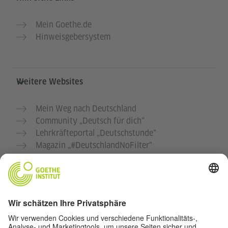
Mein Goethe.de
Hinweisgebersystem
Weitere Websites
Mein Weg nach Deutschland
Community „Deutsch für dich“
Lehrkräfteportal „Deutschstunde“
Magazin „#DeutschlandNoFilter“
Kulturmagazin „Zeitgeister“
Institute weltweit
Datenschutz und Barrierefreiheit