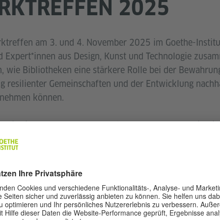
RKTREFFEN 2025
rktreffen am 3. und 4. November 2025 im Goethe-Institu
d Expert*innen aus Design, Kunst und Technologie zusamm
 wie Bibliotheken eine stärkere Rolle bei der Bewahru
g resilienter Gemeinschaften und der Entwicklung nachha
rnehmen können.
beitssitzungen wurden Bedarfe, Chancen und praxisorie
urde das Treffen durch eineöffentliche
Podiumsdiskussio
t*innen Impulse zu zirkulären und innovativen Formate
voll miteinander verbinden können.
Netzwerktreffens bilden die Grundlage für die Entwicklu
026 in den lokalen Goethe-Institut Bibliotheken umgeset