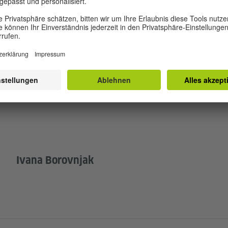
INNEN
Ivana Borovnjak