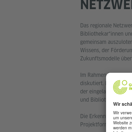
NETZWE
Das regionale Netzwe
Bibliothekar*innen un
gemeinsam auszuloten,
Wissens, der Förderun
Zukunftsmodelle übe
Im Rahmen interner Ar
diskutiert. Ergänzt w
der eingeladene Exper
und Bibliotheken sinn
Die Erkenntnisse des 
Projektformate, die 2