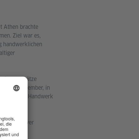
t Athen brachte
en. Ziel war es,
ng handwerklichen
ltiger
ntierte Ansätze
n
am 3. November, in
n gaben, die Handwerk
ng innovativer
zt werden.