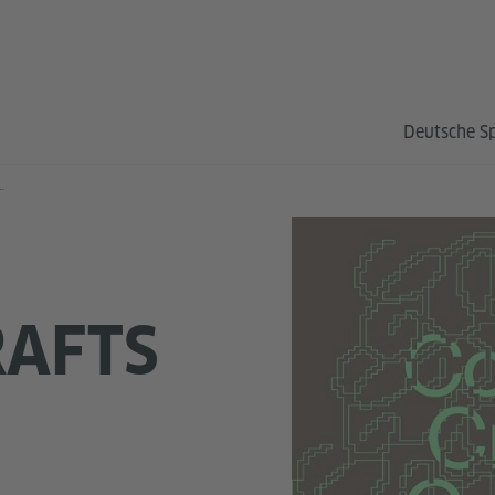
Deutsche S
 – Common Libraries
AFTS