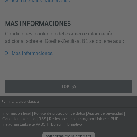
Ir a materiales para practicar
MÁS INFORMACIONES
Condiciones, contenido del examen e información
adicional sobre el Goethe-Zertifikat B1 se obtiene aquí:
Más informaciones
TOP
Ir a la vista clásica
Información legal
|
Política de protección de datos
|
Ajustes de privacidad
|
Condiciones de uso
|
RSS
|
Redes sociales
|
Instagram Linkseite BUE
|
Instagram Linkseite PASCH
|
Boletín informativo
Withdraw from contract