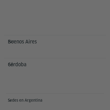
Buenos Aires
Córdoba
Service- und Informationsbereich
Sedes en Argentina