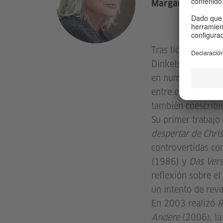
Margarethe Von T
Tras licenciarse e
Dinkelsbühl, Stutt
en numerosos pape
entre ellos en pel
también coescribió
Su primer trabajo
despertar de Chri
controvertidas c
(1986) y
Das Ver
reflexión sobre el
un intento de reva
En 2003 realizó
R
Andere
(2006), la