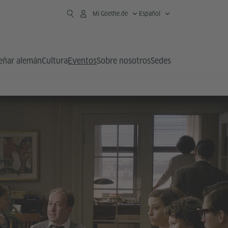
Mi Goethe.de
Español
eñar alemán
Cultura
Eventos
Sobre nosotros
Sedes