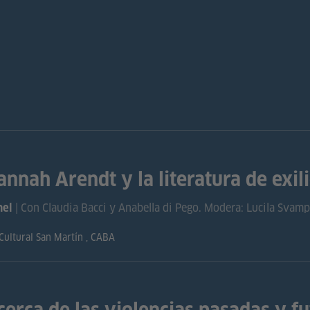
annah Arendt y la literatura de exil
| Con Claudia Bacci y Anabella di Pego. Modera: Lucila Svam
nel
Cultural San Martín , CABA
cerca de las violencias pasadas y fu