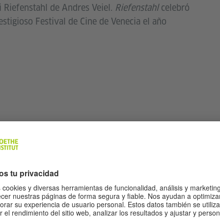
i Riefenstahl de Andres Veiel.
Riefenstahl
celebró
estigioso Festival de Cine de Venecia el año