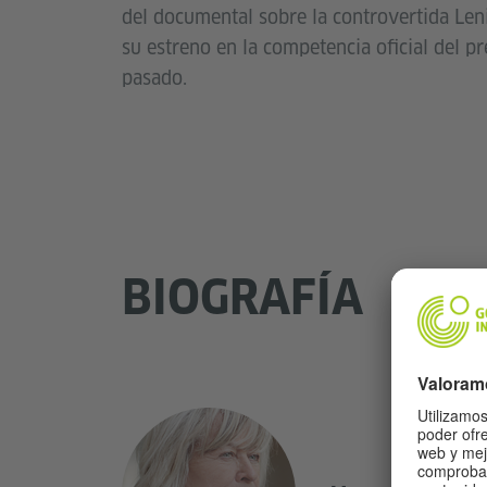
del documental sobre la controvertida Len
su estreno en la competencia oficial del pr
pasado.
BIOGRAFÍA