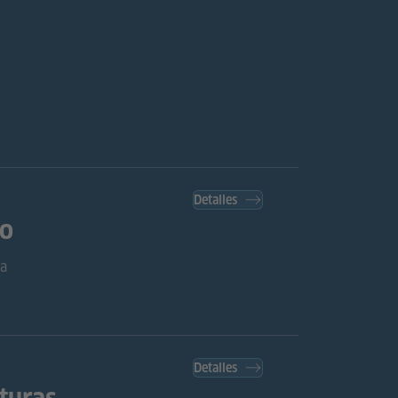
Detalles
io
pa
Detalles
turas.