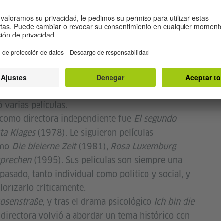
rotta
n Arte Dramático y trabajar en teatros de
gart y Fráncfort, Margarethe von Trotta apareció
les del Nuevo Cine Alemán a partir de 1967,
ículas de Fassbinder y Schlöndorff, con quien
 varias películas.
 como directora independiente fue
El segundo
sta Klages
(1978). Le siguieron películas
omo
Die bleierne Zeit
(1981),
Rosa Luxemburg
sprechen
(1995). Sus películas son siempre una
 pasado, tanto individual como político y social, y
lorizarlo críticamente.
osenstraße
, y tras el drama psicológico
Ich bin die
 directora volvió a abordar un tema histórico con