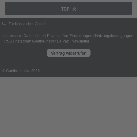
TOP
Zur klassischen Ansicht
Impressum
|
Datenschutz
|
Privatsphäre-Einstellungen
|
Nutzungsbedingungen
|
RSS
|
Instagram Goethe-Institut La Paz
|
Newsletter
Vertrag widerrufen
© Goethe-Institut 2026