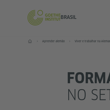
BRASIL
Principal
Aprender alemão
Viver e trabalhar na Alem
FORMA
NO SE