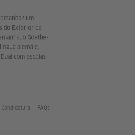
 Alemanha? Em
s do Exterior da
lemanha, o Goethe-
língua alemã e,
 Dual com escolas
Candidatura
FAQs