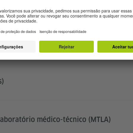
úrgico (OTA)
s)
laboratório médico-técnico (MTLA)