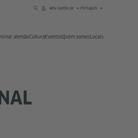
Meu Goethe.de
Português
nsinar alemão
Cultura
Eventos
Quem somos
Locais
NAL