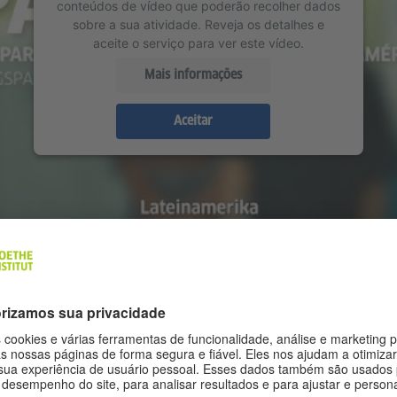
conteúdos de vídeo que poderão recolher dados
sobre a sua atividade. Reveja os detalhes e
aceite o serviço para ver este vídeo.
Mais informações
Aceitar
ÃO AS PROFISSÕES
PLADAS NO PROGRAM