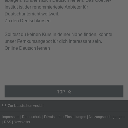
ablegen, sondern auch Deutsch lernen. Das Goethe-
Institut ist der renommierteste Anbieter für
Deutschunterricht weltweit.
Zu den Deutschkursen
Solltest du keinen Kurs in deiner Nähe finden, könnte
unser Fernkursangebot für dich interessant sein.
Online Deutsch lernen
TOP
Zur klassischen Ansicht
Impressum
|
Datenschutz
|
Privatsphäre-Einstellungen
|
Nutzungsbedingungen
|
RSS
|
Newsletter