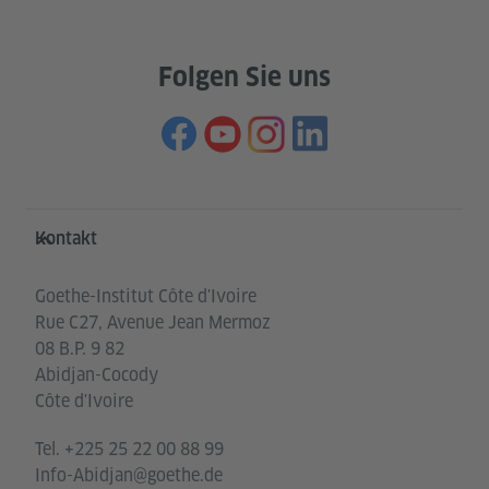
Folgen Sie uns
Service- und Informationsbereich
Kontakt
Goethe-Institut Côte d'Ivoire
Rue C27, Avenue Jean Mermoz
08 B.P. 9 82
Abidjan-Cocody
Côte d'Ivoire
Tel.
+225 25 22 00 88 99
Info-Abidjan@goethe.de