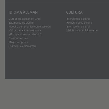
IDIOMA ALEMÁN
CULTURA
Cursos de alemán en Chile
Intercambio cultural
Exámenes de alemán
Fomento de la cultura
Nuestro compromiso con el alemán
Información cultural
Vivir y trabajar en Alemania
Vivir la cultura digitalmente
¿Por qué aprender alemán?
Enseñar alemán
Magazin Sprache
Practicar alemán gratis