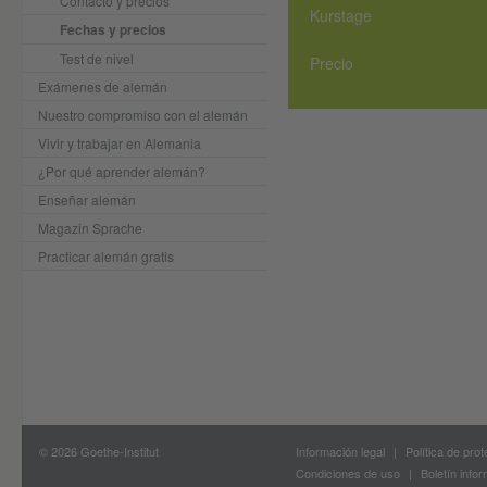
Contacto y precios
Kurstage
Fechas y precios
Test de nivel
Precio
Exámenes de alemán
Nuestro compromiso con el alemán
Vivir y trabajar en Alemania
¿Por qué aprender alemán?
Enseñar alemán
Magazin Sprache
Practicar alemán gratis
© 2026 Goethe-Institut
Información legal
Política de pro
Condiciones de uso
Boletín infor