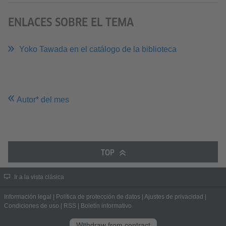
ENLACES SOBRE EL TEMA
Yoko Tawada en el catálogo de la biblioteca
Autor* del mes
TOP
Ir a la vista clásica
Información legal
|
Política de protección de datos
|
Ajustes de privacidad
|
Condiciones de uso
|
RSS
|
Boletín informativo
Withdraw from contract