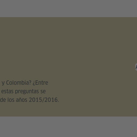
a y Colombia? ¿Entre
 estas preguntas se
o de los años 2015/2016.