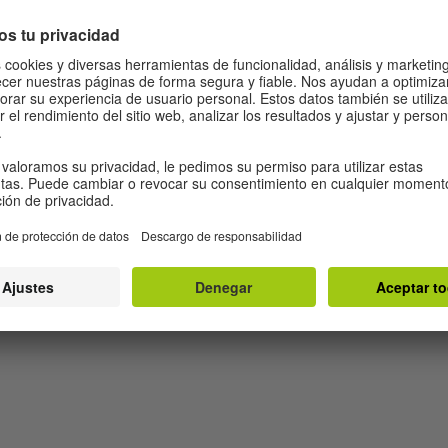
ración: Maria Tran Larsen © Goethe-Institut
Leer y escuchar
Este blog selecciona novelas y
l Goethe-Institut. Actualmente
cuentos, audiolibros y música
 en alemán, audiolibros,
publicaciones en idioma ale
periódicos y ver películas en
cada semana la oportunidad d
sobresalientes.