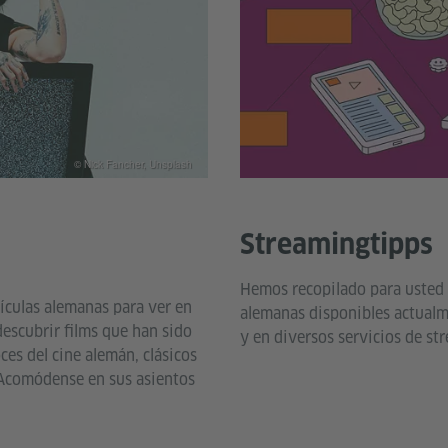
© Nick Fancher, Unsplash
Streamingtipps
Hemos recopilado para usted u
lículas alemanas para ver en
alemanas disponibles actualm
escubrir films que han sido
y en diversos servicios de st
es del cine alemán, clásicos
. Acomódense en sus asientos