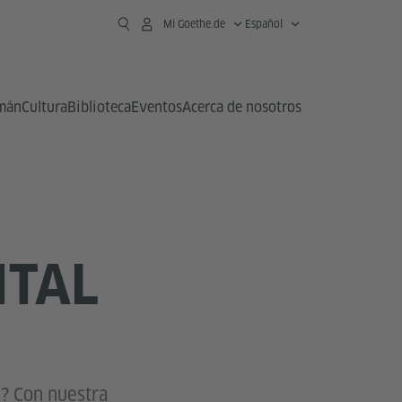
Mi Goethe.de
Español
emán
Cultura
Biblioteca
Eventos
Acerca de nosotros
ITAL
s? Con nuestra