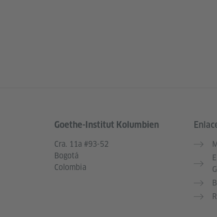
Goethe-Institut Kolumbien
Enlac
Service- und Informationsbereich
Cra. 11a #93-52
M
Bogotá
E
Colombia
G
B
R