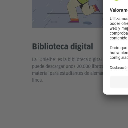
Illust
Biblioteca digital
La "Onleihe" es la biblioteca digital gratuita de
puede descargar unos 20.000 libros electrónicos
material para estudiantes de alemán, revistas y 
línea.