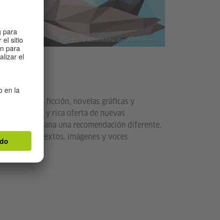
© Goethe-Institut/Ilustración: Julia Klement
 libros de no ficción, novelas gráficas y
 de la amplia y rica oferta de nuevas
mán. Cada semana una recomendación diferente,
e descubrir textos, imágenes y voces