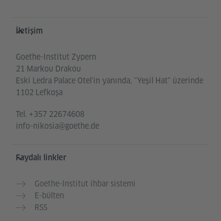
Service- und Informationsbereich
İletişim
Goethe-Institut Zypern
21 Markou Drakou
Eski Ledra Palace Otel'in yanında, "Yeşil Hat" üzerinde
1102 Lefkoşa
Tel.
+357 22674608
info-nikosia@goethe.de
Faydalı linkler
Goethe-Institut ihbar sistemi
E-bülten
RSS