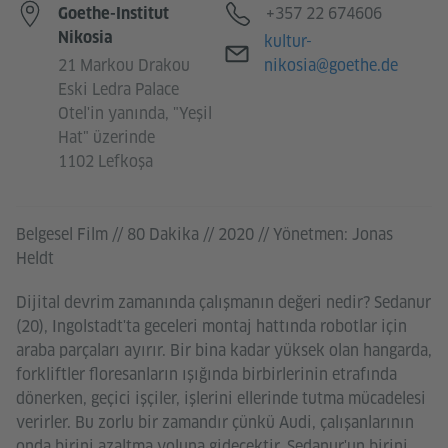
Telefon
+357 22 674606
Goethe-Institut
Nikosia
E-posta
kultur-
21 Markou Drakou
nikosia@goethe.de
Eski Ledra Palace
Otel'in yanında, "Yeşil
Hat" üzerinde
1102 Lefkoşa
Belgesel Film // 80 Dakika // 2020 // Yönetmen: Jonas
Heldt
Dijital devrim zamanında çalışmanın değeri nedir? Sedanur
(20), Ingolstadt'ta geceleri montaj hattında robotlar için
araba parçaları ayırır. Bir bina kadar yüksek olan hangarda,
forkliftler floresanların ışığında birbirlerinin etrafında
dönerken, geçici işçiler, işlerini ellerinde tutma mücadelesi
verirler. Bu zorlu bir zamandır çünkü Audi, çalışanlarının
onda birini azaltma yoluna gidecektir. Sedanur'un birini