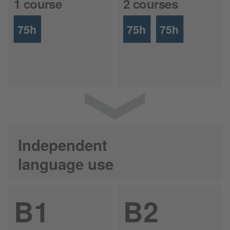
1 course
2 courses
75h
75h
75h
Independent
language use
B1
B2