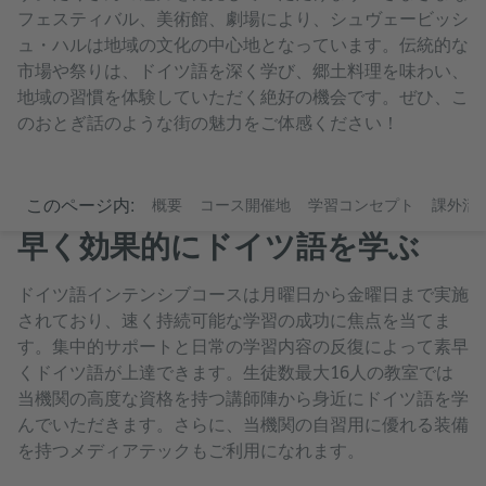
フェスティバル、美術館、劇場により、シュヴェービッシ
ュ・ハルは地域の文化の中心地となっています。伝統的な
市場や祭りは、ドイツ語を深く学び、郷土料理を味わい、
地域の習慣を体験していただく絶好の機会です。ぜひ、こ
のおとぎ話のような街の魅力をご体感ください！
このページ内:
概要
コース開催地
学習コンセプト
課外活
早く効果的にドイツ語を学ぶ
ドイツ語インテンシブコースは月曜日から金曜日まで実施
されており、速く持続可能な学習の成功に焦点を当てま
す。集中的サポートと日常の学習内容の反復によって素早
くドイツ語が上達できます。生徒数最大16人の教室では
当機関の高度な資格を持つ講師陣から身近にドイツ語を学
んでいただきます。さらに、当機関の自習用に優れる装備
を持つメディアテックもご利用になれます。