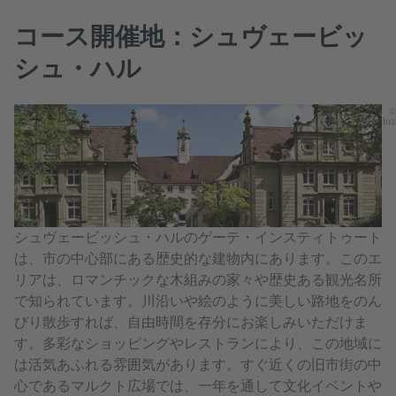
コース開催地：シュヴェービッ
シュ・ハル
©
Ins
シュヴェービッシュ・ハルのゲーテ・インスティトゥート
は、市の中心部にある歴史的な建物内にあります。このエ
リアは、ロマンチックな木組みの家々や歴史ある観光名所
で知られています。川沿いや絵のように美しい路地をのん
びり散歩すれば、自由時間を存分にお楽しみいただけま
す。多彩なショッピングやレストランにより、この地域に
は活気あふれる雰囲気があります。すぐ近くの旧市街の中
心であるマルクト広場では、一年を通して文化イベントや