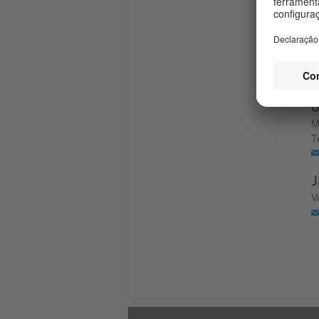
A
A
P
T
U
M
T
J
V