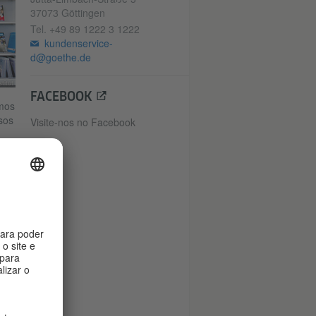
37073 Göttingen
Tel.
+49 89 1222 3 1222
kundenservice-
d@goethe.de
titut
FACEBOOK
amos
sos
Visite-nos no Facebook