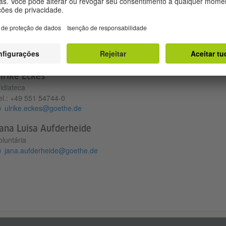
lice Schrape
conselhamento aos clientes
rovas
el.:
+49 89 1222 3 1222
kundenservice-d@goethe.de
lrike Eckes
idiateca
el.:
+49 551 54744-0
ulrike.eckes@goethe.de
ana Luisa Aufderheide
oluntária
jana.aufderheide@goethe.de