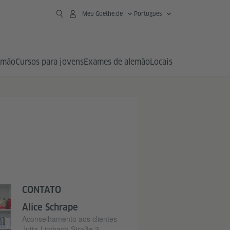
Meu Goethe.de
Português
emão
Cursos para jovens
Exames de alemão
Locais
CONTATO
Alice Schrape
Aconselhamento aos clientes
Jutta-Limbach-Straße 3