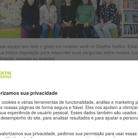
Foto: Goethe-Ins
sa equipe tem todo o gosto em receber você no Goethe-Institut. Est
ua inteira disposição para responder suas perguntas sobre nossos cur
línguas, exames ou eventos.
Anke Kleinschmidt
Direção do Instituto
Direção de cursos de língua e provas
Tel.:
+49 551 54744-15
anke.kleinschmidt@goethe.de
Marie Milde
Direção administrativa
Tel.:
+49 551 54744-13
marie.milde@goethe.de