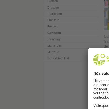
Bremen
Dresden
Düsseldorf
Frankfurt
Freiburg
Göttingen
Nos
Hamburgo
à s
Mannheim
de 
Munique
Schwäbisch Hall