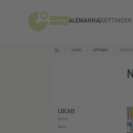
ALEMANHA
GÖTTINGEN
--
Locais
Göttingen
Nossa e
N
LOCAIS
Berlim
Bonn