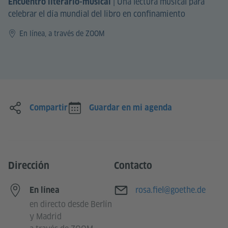
|
Una lectura musical para
Encuentro literario-musical
celebrar el día mundial del libro en confinamiento
En línea, a través de ZOOM
Compartir
Guardar en mi agenda
Dirección
Contacto
Correo electrónico
rosa.fiel@goethe.de
En línea
en directo desde Berlín
y Madrid