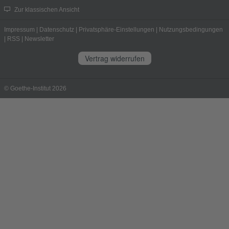
Zur klassischen Ansicht
Impressum
|
Datenschutz
|
Privatsphäre-Einstellungen
|
Nutzungsbedingungen
|
RSS
|
Newsletter
Vertrag widerrufen
© Goethe-Institut 2026