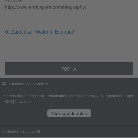
http://www.andyspyra.com/biography/
Zurück zu "Water in Ethiopia"
TOP
Zur klassischen Ansicht
Impressum
|
Datenschutz
|
Privatsphäre-Einstellungen
|
Nutzungsbedingungen
|
RSS
|
Newsletter
Vertrag widerrufen
© Goethe-Institut 2026