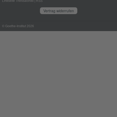
Linkseite Thessaloniki
|
RSS
Vertrag widerrufen
© Goethe-Institut 2026