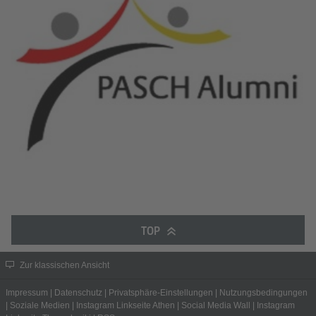
TOP
Zur klassischen Ansicht
Impressum
|
Datenschutz
|
Privatsphäre-Einstellungen
|
Nutzungsbedingungen
|
Soziale Medien
|
Instagram Linkseite Athen
|
Social Media Wall
|
Instagram