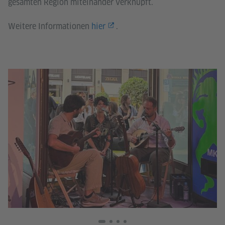
gesamten Region miteinander verknüpft.
Weitere Informationen
hier
.
© U
Ga