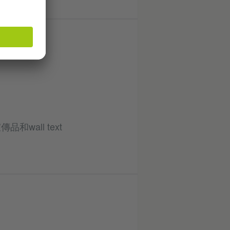
。
wall text