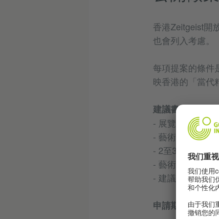
香港Zeitge
也會列入考慮。
每項提案的條件
映香港的「當代
建議書應包括:
- 展覽簡述（藝
- 藝術家簡歷，最
- 2至3張藝術
- 藝術家的網站
- 建議項目所希
申請期現已結束