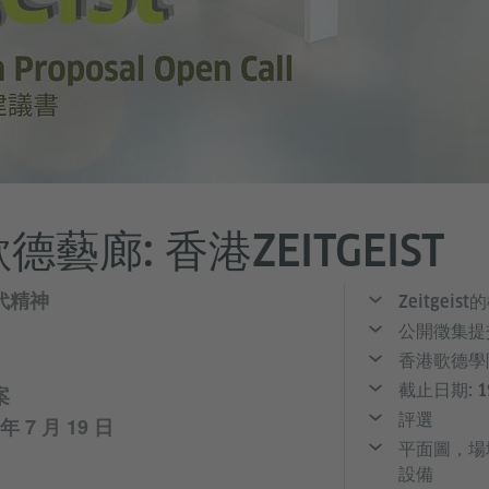
歌德藝廊: 香港ZEITGEIST
代精神
Zeitgeis
公開徵集提
香港歌德學
截止日期: 19
案
評選
 7 月 19 日
平面圖，場
設備