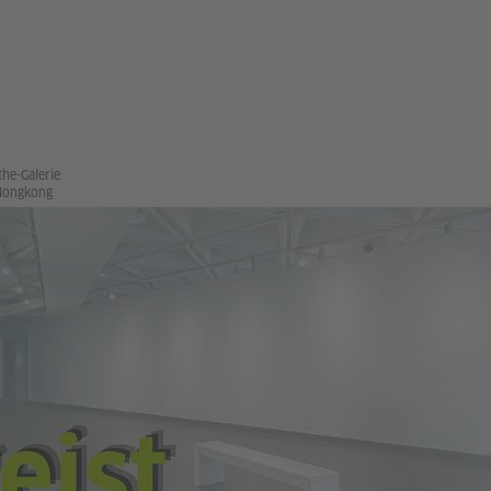
he-Galerie
 Hongkong