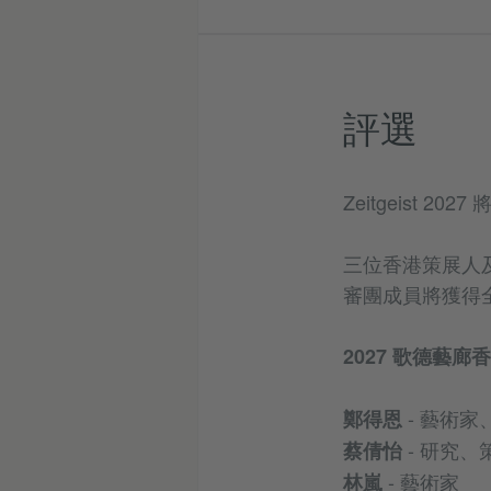
評選
Zeitgeist 2
三位香港策展人
審團成員將獲得
2027 歌德藝廊香港
- 藝術家
鄭得恩
- 研究、
蔡倩怡
- 藝術家
林嵐