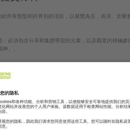
ist開放給所有類型和跨界別的項目，以展覽為主，表演、音
是：必須包含分享和集體學習的元素，以及觀眾的積極參
精神」。
術家聲明），最多 180字 （英文）
多 150 字 （英文）
作品的參考圖片（如有）
和/或公共社交媒體，以供作品參考
望的展覽展期
，謝謝各位申請人的熱烈反應。