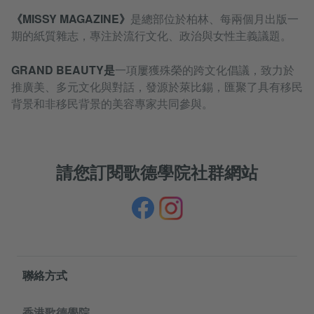
《MISSY MAGAZINE》
是總部位於柏林、每兩個月出版一
期的紙質雜志，專注於流行文化、政治與女性主義議題。
GRAND BEAUTY是
一項屢獲殊榮的跨文化倡議，致力於
推廣美、多元文化與對話，發源於萊比錫，匯聚了具有移民
背景和非移民背景的美容專家共同參與。
請您訂閱歌德學院社群網站
Information and services
聯絡方式
香港歌德學院