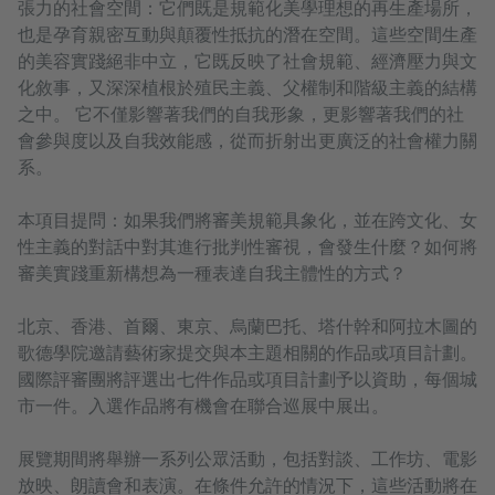
張力的社會空間：它們既是規範化美學理想的再生產場所，
也是孕育親密互動與顛覆性抵抗的潛在空間。這些空間生產
的美容實踐絕非中立，它既反映了社會規範、經濟壓力與文
化敘事，又深深植根於殖民主義、父權制和階級主義的結構
之中。 它不僅影響著我們的自我形象，更影響著我們的社
會參與度以及自我效能感，從而折射出更廣泛的社會權力關
系。
本項目提問：如果我們將審美規範具象化，並在跨文化、女
性主義的對話中對其進行批判性審視，會發生什麼？如何將
審美實踐重新構想為一種表達自我主體性的方式？
北京、香港、首爾、東京、烏蘭巴托、塔什幹和阿拉木圖的
歌德學院邀請藝術家提交與本主題相關的作品或項目計劃。
國際評審團將評選出七件作品或項目計劃予以資助，每個城
市一件。入選作品將有機會在聯合巡展中展出。
展覽期間將舉辦一系列公眾活動，包括對談、工作坊、電影
放映、朗讀會和表演。在條件允許的情況下，這些活動將在