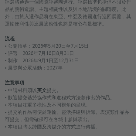
評選將通過一個國際評審團進行。評選標準包括但不限於作
品的藝術造詣、主題相關性以及與本地語境的關聯度。此
外，由於入選作品將在東亞、中亞及德國進行巡回展覽，其
運輸便利性與巡展適應性也將是核心考量標準。
流程
• 公開招募：2026年5月20日至7月15日
• 評選：2026年7月16日8月31日
• 制作：2026年9月1日至12月31日
• 展覽與公眾活動：2027年
注意事項
英文
• 申請材料須以
提交。
• 歡迎提交基於協作式和進程式方法創作出的作品。
• 本項目注重多樣性及不同視角的呈現。
• 提交的作品需便於運輸、靈活搭建與拆卸。表演類作品亦
可提交，但需確保可在各城市參與演出。
• 本項目將以跨國及跨媒介的方式進行傳播。