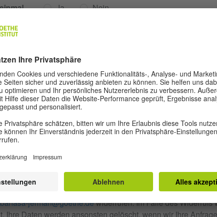
einmal
Ja
Nein
 lernen
ch?
welchem
/B2)?
n Sie es
z.B.: über eine App, mit einem
Privatlehrer/Sprachkurs, usw.
ontaktformular eingegebenen Daten durch Klick auf den nachfo
en Sie sich damit einverstanden, dass wir Ihre Angaben für die
ktaufnahme verwenden. Sie können Ihre erteilte Einwilligung
bahasa-jerman@goethe.de
widerrufen. Im Falle des Widerrufs
 Ihre Daten werden ansonsten gelöscht, wenn wir Ihre Anfrage