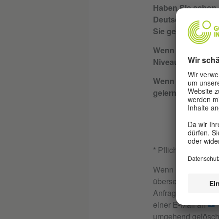
Haben Sie schon 
Deutsch gelernt /
Sie gerade Deuts
Wenn ja, bis zu 
Niveau (A1/A2/B1
Wenn ja, wo habe
gelernt?
* Pflichtfeld
Wenn Sie die im K
übersenden, erklär
Anfrage bzw. Konta
einer E-Mail an
umgehend gelöscht.