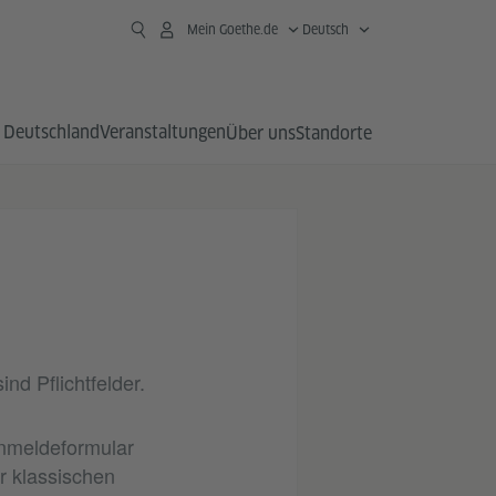
Mein Goethe.de
Deutsch
 Deutschland
Veranstaltungen
Über uns
Standorte
nd Pflichtfelder.
nmeldeformular
r klassischen