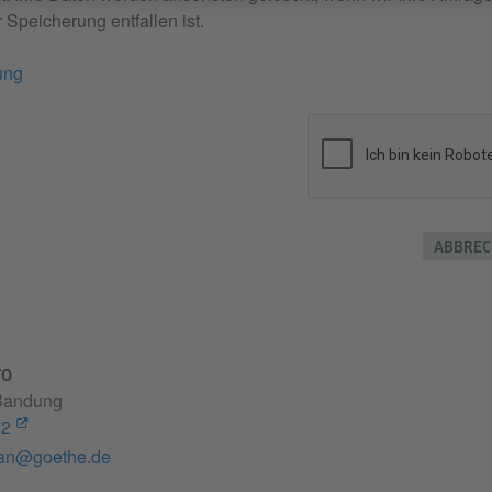
 Speicherung entfallen ist.
ung
ABBREC
ro
 Bandung
72
an@goethe.de