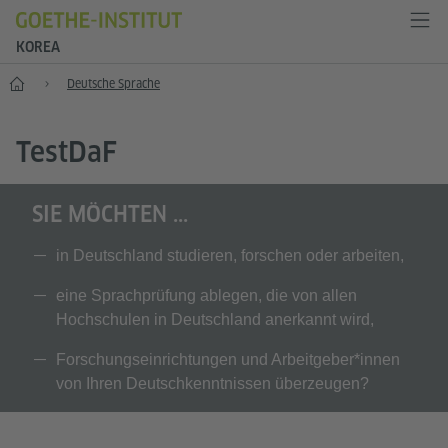
KOREA
Start
Deutsche Sprache
T
est
D
a
F
SIE MÖCHTEN ...
in Deutschland studieren, forschen oder arbeiten,
eine Sprachprüfung ablegen, die von allen
Hochschulen in Deutschland anerkannt wird,
Forschungseinrichtungen und Arbeitgeber*innen
von Ihren Deutschkenntnissen überzeugen?