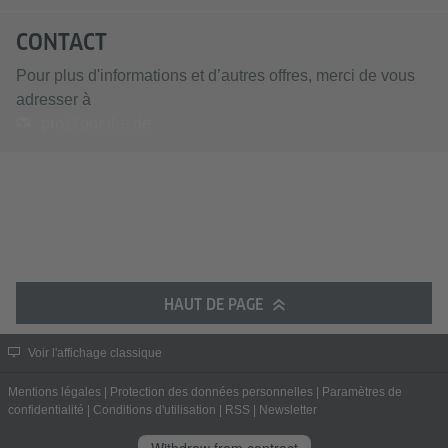
CONTACT
Pour plus d'informations et d’autres offres, merci de vous
adresser à
pro@goethe.de
HAUT DE PAGE
Voir l'affichage classique
Mentions légales
|
Protection des données personnelles
|
Paramètres de
confidentialité
|
Conditions d'utilisation
|
RSS
|
Newsletter