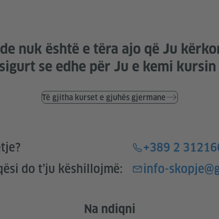
de nuk është e tëra ajo që Ju kërko
sigurt se edhe për Ju e kemi kursin
Të gjitha kurset e gjuhës gjermane
tje?
+389 2 31216
si do t’ju këshillojmë:
info-skopje@
Na ndiqni