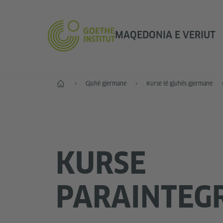
MAQEDONIA E VERIUT
Fillimi
Gjuhë gjermane
Kurse të gjuhës gjermane
KURSE
PARAINTEG