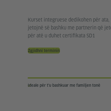
Kurset integruese dedikohen për ata, t
jetojnë së bashku me partnerin që je
për atë u duhet certifikata SD1
Zgjidhni terminin
Ideale për t'u bashkuar me familjen tonë