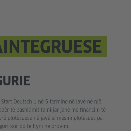
AINTEGRUESE
GURIE
 Start Deutsch 1 në 5 termine në javë në një
adër të bashkimit familjar janë me financim të
rë plotësuese në javë si mësim plotësues pa
gurt kur do të hyni në provim.