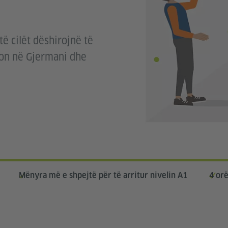
ë cilët dëshirojnë të
ton në Gjermani dhe
Mënyra më e shpejtë për të arritur nivelin A1
4 orë