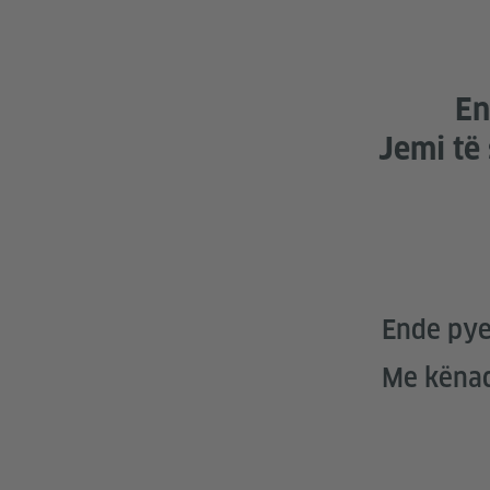
En
Jemi të 
Ende pye
Me kënaqë