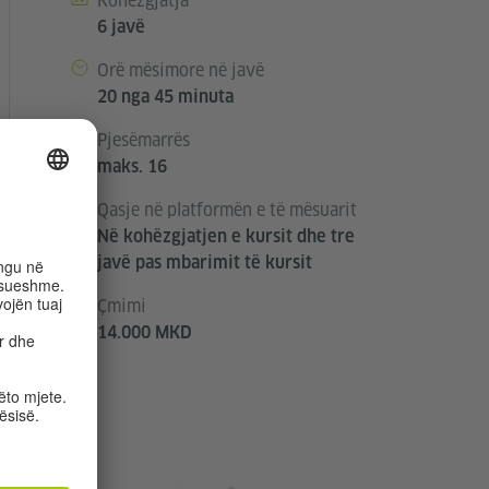
Kohëzgjatja
6 javë
Orë mësimore në javë
20 nga 45 minuta
Pjesëmarrës
maks. 16
Qasje në platformën e të mësuarit
Në kohëzgjatjen e kursit dhe tre
javë pas mbarimit të kursit
Çmimi
14.000 MKD
©