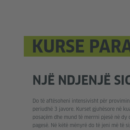
KURSE PAR
NJË NDJENJË SI
Do të aftësoheni intensivisht për provimin
periudhë 3 javore. Kurset gjuhësore në ku
posaçëm dhe mund të merrni pjesë në dy o
pagesë. Në këtë mënyrë do të jeni më të si