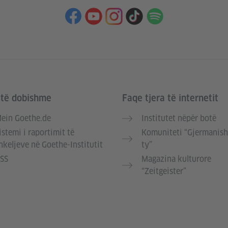
 të dobishme
Faqe tjera të internetit
ein Goethe.de
Institutet nëpër botë
istemi i raportimit të
Komuniteti “Gjermanish
hkeljeve në Goethe-Institutit
ty”
SS
Magazina kulturore
“Zeitgeister”