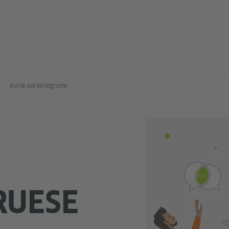
Kurse paraintegruese
RUESE