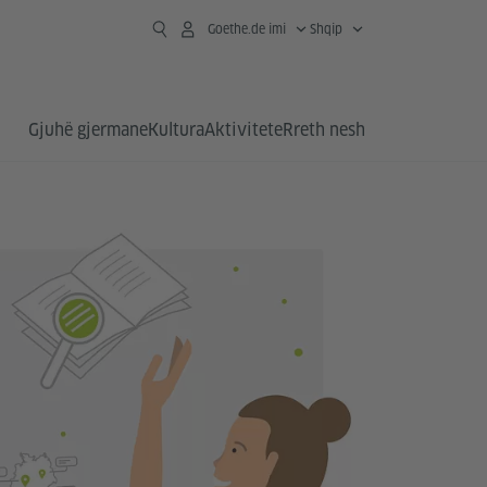
Goethe.de imi
Shqip
Gjuhë gjermane
Kultura
Aktivitete
Rreth nesh