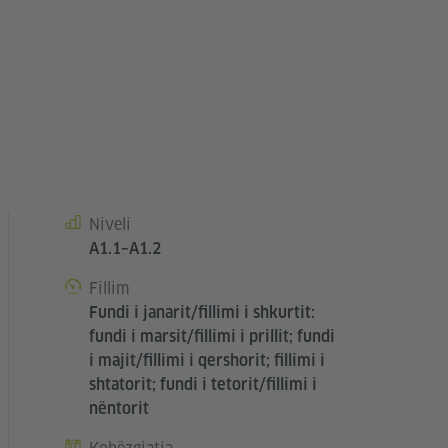
Niveli
Kursdetails
A1.1–A1.2
Fillim
Fundi i janarit/fillimi i shkurtit:
fundi i marsit/fillimi i prillit; fundi
i majit/fillimi i qershorit; fillimi i
shtatorit; fundi i tetorit/fillimi i
nëntorit