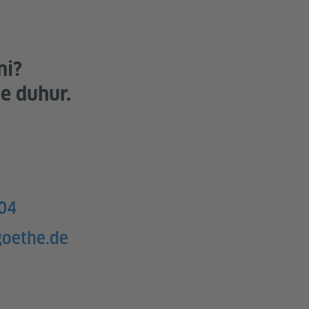
ni?
 e duhur.
04
goethe.de