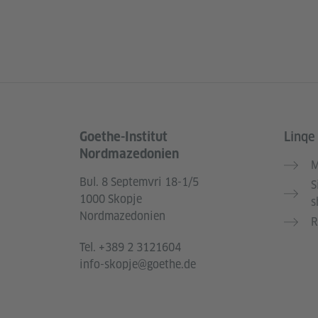
Goethe-Institut
Linqe
Service- und Informationsbereich
Nordmazedonien
M
Bul. 8 Septemvri 18-1/5
S
1000 Skopje
s
Nordmazedonien
R
Tel.
+389 2 3121604
info-skopje@goethe.de