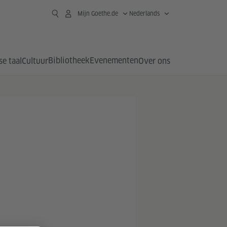
Mijn Goethe.de
Nederlands
Bibliotheek
Evenementen
se taal
Cultuur
Over ons