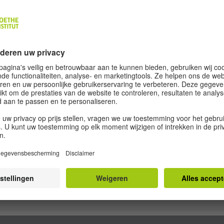
mens
ikat B1j
ikat B2j
ikat C1
 - locaties
en - examens