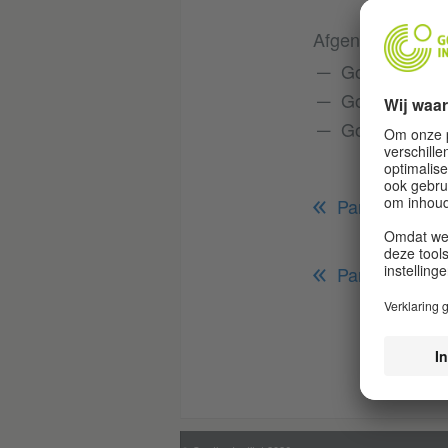
Afgenomen exa
Goethe-Zertif
Goethe-Zertif
Goethe-Zertif
Partnerscholen
Partnerschol