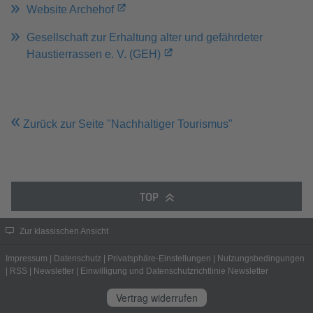
Website Archehof
Gesellschaft zur Erhaltung alter und gefährdeter
Haustierrassen e. V. (GEH)
Zurück zur Seite "Nachhaltiger Tourismus"
TOP
Zur klassischen Ansicht
Impressum
|
Datenschutz
|
Privatsphäre-Einstellungen
|
Nutzungsbedingungen
|
RSS
|
Newsletter
|
Einwilligung und Datenschutzrichtlinie Newsletter
Vertrag widerrufen