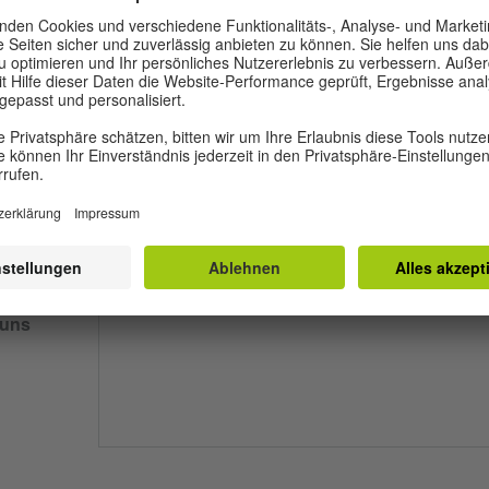
/
rneut
 uns