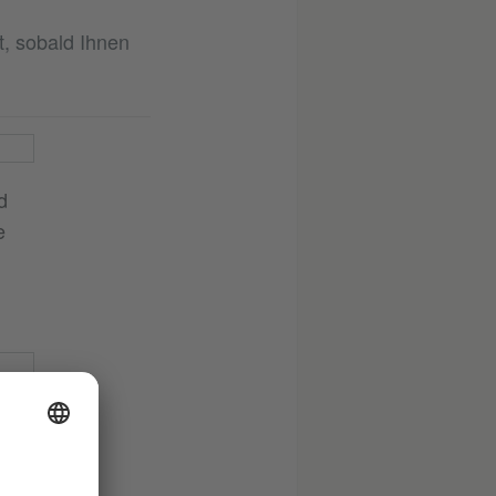
t, sobald Ihnen
d
e