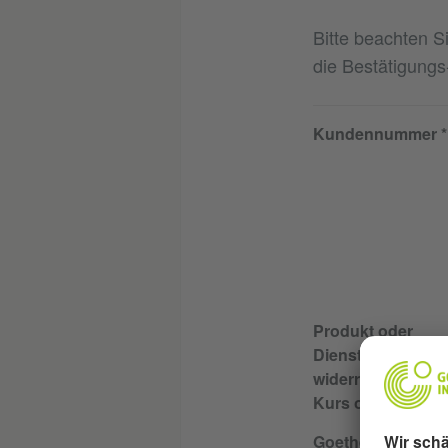
Bitte beachten Si
die Bestätigungs
Kundennummer
Produkt oder
Dienstleistung, di
widerrufen möchte
Kurs oder Prüfun
Goethe-Institut, b