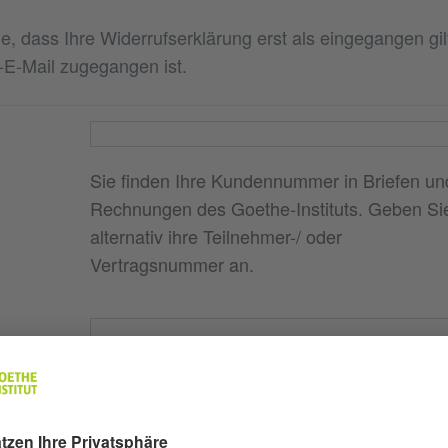
e, dass Ihre Widerrufserklärung erst als eingegangen gil
‑E‑Mail zugegangen ist.
Sie finden Ihre Kundennummer in Briefen un
Rechnungen des Goethe-Instituts. Geben Si
alternativ ihre Teilnehmer-/ oder
Vertragsnummer an.
e Sie
n (z. B.
g)
ei dem