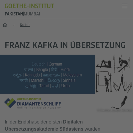
PAKISTAN
MUMBAI
Start
Kultur
FRANZ KAFKA IN ÜBERSETZUNG
© Goethe-Institut Mumbai
In der Endphase der ersten
Digitalen
Übersetzungsakademie Südasiens
wurden