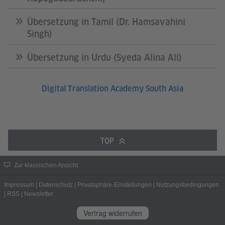
Übersetzung in Tamil (Dr. Hamsavahini
Singh)
Übersetzung in Urdu (Syeda Alina Ali)
Digital Translation Academy South Asia
TOP
Zur klassischen Ansicht
Impressum
|
Datenschutz
|
Privatsphäre-Einstellungen
|
Nutzungsbedingungen
|
RSS
|
Newsletter
Vertrag widerrufen