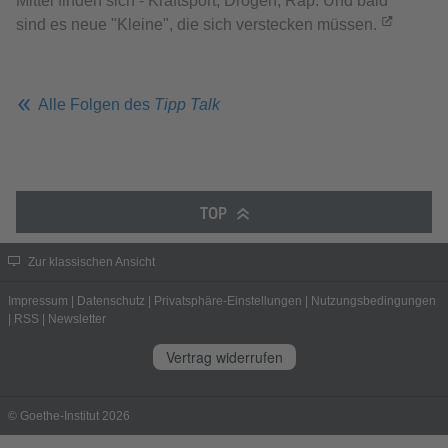
Mittel finden sich - Kraftsport, Drogen, Rap. Und bald
sind es neue "Kleine", die sich verstecken müssen.
Alle Folgen des
Tipp Talk
TOP
Zur klassischen Ansicht
Impressum
|
Datenschutz
|
Privatsphäre-Einstellungen
|
Nutzungsbedingungen
|
RSS
|
Newsletter
Vertrag widerrufen
© Goethe-Institut 2026