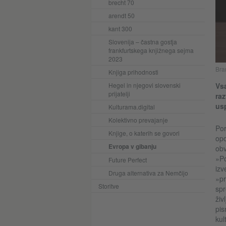
brecht 70
arendt 50
kant 300
Slovenija – častna gostja
frankfurtskega knjižnega sejma
2023
Bran
Knjiga prihodnosti
Hegel in njegovi slovenski
Vsa
prijatelji
raz
us
Kulturama.digital
Kolektivno prevajanje
Por
Knjige, o katerih se govori
opo
Evropa v gibanju
obv
»Po
Future Perfect
izv
Druga alternativa za Nemčijo
»pr
Storitve
spr
živ
pis
kul