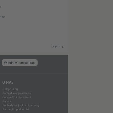
a
kako
NA VRH
Withdraw from contract
O NAS
Naloge in cilji
Kontakt in odpiralni časi
Sodelavke in sodelavci
Kariera
Pooblaščeni jezikovni partnerji
Partnerji in podporniki