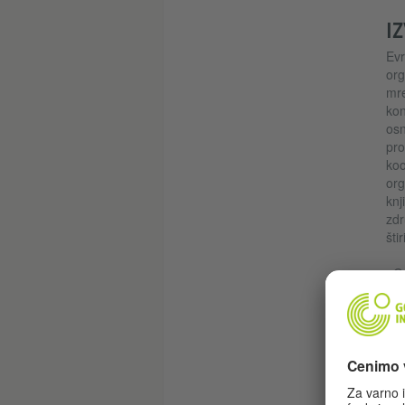
IZ
Evr
org
mre
kon
osn
pro
koo
org
knj
zdr
šti
»Og
min
dru
pog
več
mla
kot
OEC