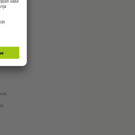
bi
vah,
eh
o
anje
bi