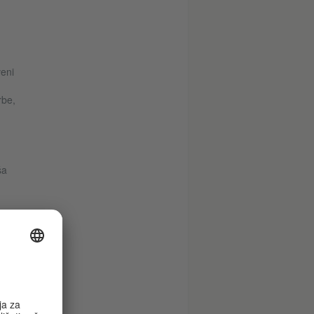
eni
rbe,
ša
nih
o
ilni
,
nega