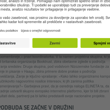
oka.
SKANJE PRIMEROV DOBRE PRAKSE
NET ne namerava zbirati novih statističnih podatkov. »Nasprotno, radi 
ezali podatke, ki so razpršeni po vsej Evropi v številnih ločenih raziska
ratka in jedrnata državna poročila,« razlaga Garbejeva. Pri tem se
večajo vprašanju, kako se s težavami spopadajo posamezne države.
ža naj bi zbrala in priporočila zglede spodbujanja opismenjevanja v vs
rostnih skupinah, ki obetajo uspeh. Toda da bo to lahko storila, mora
prej razviti skupne kriterije, »kako definirati primere dobre prakse. To je
pomembneje,« pravi koordinatorka. V ta namen projektna skupina, ki j
i britanska organizacija Booktrust, zbira obetavne zglede s področja
ranja sredstev. Druga skupina, pod vodstvom Nizozemske fundacije za
nje in pisanje v Haagu, zbira primere dobre prakse s področja
veščanja. Zanje je ključno vprašanje: »Kako lahko organiziramo kamp
 učinkovito nagovorimo nosilce interesov, ki jih zanima politika
smenjevanja?« Garbejeva pravi, da je osrednja naloga ELINETA ta, da 
adnje ustvarili skupno evropsko internetno platformo, kjer bi bili zbrani
ultati dela, partnerji pa bi lahko predstavili svoje nacionalne projekte.
PODBUDA SE ZAČNE V DRUŽINI