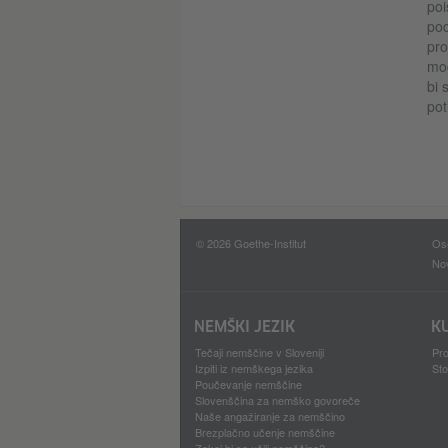
poi
pod
pro
mog
bi 
pot
© 2026 Goethe-Institut
Ose
Nov
NEMŠKI JEZIK
K
Tečaji nemščine v Sloveniji
Pro
Izpiti iz nemškega jezika
Sto
Poučevanje nemščine
Slovenščina za nemško govoreče
Naše angažiranje za nemščino
Brezplačno učenje nemščine