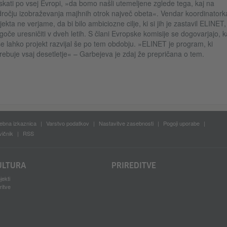
skati po vsej Evropi, »da bomo našli utemeljene zglede tega, kaj na
ročju izobraževanja majhnih otrok največ obeta«. Vendar koordinatork
jekta ne verjame, da bi bilo ambiciozne cilje, ki si jih je zastavil ELINET,
oče uresničiti v dveh letih. S člani Evropske komisije se dogovarjajo, 
se lahko projekt razvijal še po tem obdobju. »ELINET je program, ki
rebuje vsaj desetletje« – Garbejeva je zdaj že prepričana o tem.
bna izkaznica
Varstvo podatkov
Nastavitve zasebnosti
Pogoji uporabe
ičnik
RSS
ULTURA
PRIREDITVE
jekti
ritve