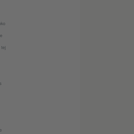
hko
je
 tej
s
e