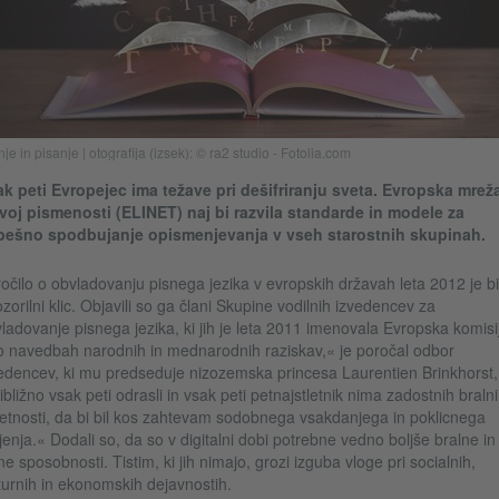
je in pisanje | otografija (izsek): © ra2 studio - Fotolia.com
k peti Evropejec ima težave pri dešifriranju sveta. Evropska mrež
voj pismenosti (ELINET) naj bi razvila standarde in modele za
pešno spodbujanje opismenjevanja v vseh starostnih skupinah.
očilo o obvladovanju pisnega jezika v evropskih državah leta 2012 je bi
zorilni klic. Objavili so ga člani Skupine vodilnih izvedencev za
ladovanje pisnega jezika, ki jih je leta 2011 imenovala Evropska komisi
 navedbah narodnih in mednarodnih raziskav,« je poročal odbor
edencev, ki mu predseduje nizozemska princesa Laurentien Brinkhorst,
ibližno vsak peti odrasli in vsak peti petnajstletnik nima zadostnih braln
etnosti, da bi bil kos zahtevam sodobnega vsakdanjega in poklicnega
ljenja.« Dodali so, da so v digitalni dobi potrebne vedno boljše bralne in
ne sposobnosti. Tistim, ki jih nimajo, grozi izguba vloge pri socialnih,
turnih in ekonomskih dejavnostih.