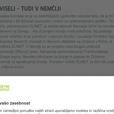
VISELI – TUDI V NEMČIJI
opska komisija se je na zaskrbljujočo ugotovitev odzvala tako, da je 80
anizacij v 28 državah povezala v mrežo za opismenjevalno politiko. Ta
ža, poimenovana ELINET, je začela delovati februarja 2014 na otvoritv
ferenci na Dunaju. »Vsi državljani morajo imeti priložnost, da pridobijo
ovne veščine, ki so potrebne v pismeni družbi,« poudarja Christine Ga
fesorica literarnih znanosti in literarne didaktike na Univerzi v Kölnu, ki
rdinira ELINET. V Nemčiji so se projektu med drugimi pridružili
anizacija Stiftung Lesen, Kampanja opismenjevanja Frankfurtskega
ižnega sejma, Nemško združenje za branje in pisanje ter Državno
uženje za spodbujanje branja. Proračun mreže ELINET za dve leti zna
ri milijone evrov.
rožene skupine, ki pri obvladanju pisnega jezika ne dosegajo
imalnega standarda, nadpovprečno pogosto prihajajo iz manj izobraže
žin z nižjim prihodkom,« pravi Christine Garbe. V tej družbeni skupini s
osto tudi priseljenske družine. Poleg tega ima nezadostne sposobnosti
 dečkov kot deklic. Toda v veščinah pisnega jezika ne zaostajajo le štev
jši polnoletniki – niti v bogati državi z razvitim izobraževalnim sistemom
 je Nemčija. Izsledki raziskave, ki jo je leta 2013 opravila organizacija
D, so pokazali, da vsak šesti odrasli v Nemčiji bere na ravni desetlet