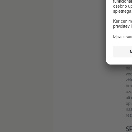
otr
I
ELI
pov
v k
pos
Mre
sta
naj
naj
vod
zbi
bra
oza
ali
opi
naz
rez
S