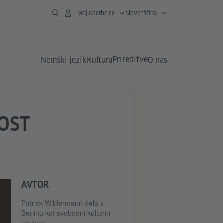
Moj Goethe.de
Slovenščina
Prireditve
Nemški jezik
Kultura
O nas
OST
AVTOR
Patrick Wildermann dela v
Berlinu kot svobodni kulturni
novinar.