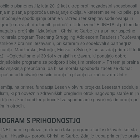
očilo o pismenosti iz leta 2012 kot ukrep proti nezadostni sposobnosti
nja in pisanja priporoča ustvarjanje okolja, v katerem se veliko piše, pa
i močnejše spodbujanje branje v razredu ter krepitev sodelovanja in
egracije na vseh družbenih področjih. Udeleženci ELINETA si pri tem la
agajo s prejšnjimi izkušnjami. Christine Garbe je na primer uspešno
rdinirala program Teaching Struggling Adolescent Readers (Poučevan
stnikov z bralnimi težavami), pri katerem so sodelovali s partnerji iz
unije, Madžarske, Estonije, Finske in Švice, ki so se zdaj pridružili tudi
ži. »Ogledali smo si 30 šol v enajstih državah, ki ponujajo dobre
dnješolske programe za podporo šibkejšim bralcem.« Pri tem je bralna
okovnjakinja prepričana, da bi se morala spodbuda začeti že doma:
pešno pridobivanje veščin branja in pisanja se začne v družini.«
emčiji, na primer, fundacija Lesen v okviru projekta Lesestart sodeluje 
iatri, ki pri obveznih zdravniških pregledih otrok nagovorijo starše in jih
rbijo s slikanicami ter priročniki za spodbujanje govorjenja in branja pri
hnih otrocih.
ROGRAM S PRIHODNOSTJO
INET nam je pokazal, da imajo take programe tudi v državah, kot sta
lija ali Hrvaška,« poroča Christine Garbe. Zdaj je treba primerljive praks