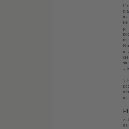
Por
bra
tud
int
pom
koo
naj
Rom
mre
sre
str
»Us
V N
ped
osk
maj
P
»EL
Ita