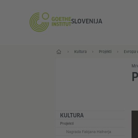
SLOVENIJA
Začetek
Kultura
Projekti
Evropa v
Mr
P
KULTURA
Projekti
Nagrada Fabjana Hafnerja