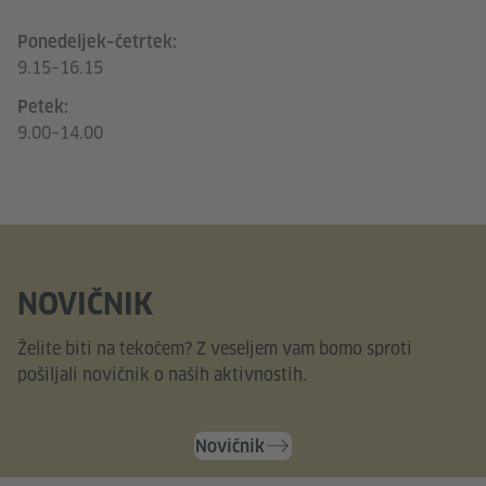
Ponedeljek–četrtek:
9.15–16.15
Petek:
9.00–14.00
NOVIČNIK
Želite biti na tekočem? Z veseljem vam bomo sproti
pošiljali novičnik o naših aktivnostih.
Novičnik