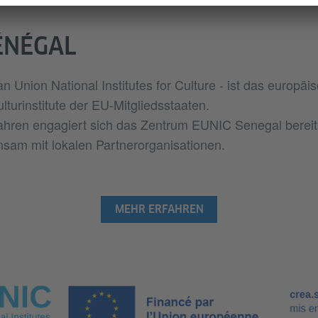
ÉNÉGAL
 Union National Institutes for Culture - ist das europä
lturinstitute der EU-Mitgliedsstaaten.
ahren engagiert sich das Zentrum EUNIC Senegal bereits
sam mit lokalen Partnerorganisationen.
MEHR ERFAHREN