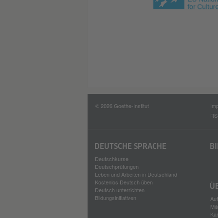
© 2026 Goethe-Institut
Im
RS
DEUTSCHE SPRACHE
B
Deutschkurse
Deutschprüfungen
Leben und Arbeiten in Deutschland
Kostenlos Deutsch üben
Ü
Deutsch unterrichten
Bildungsinitiativen
Auf
Mit
Kar