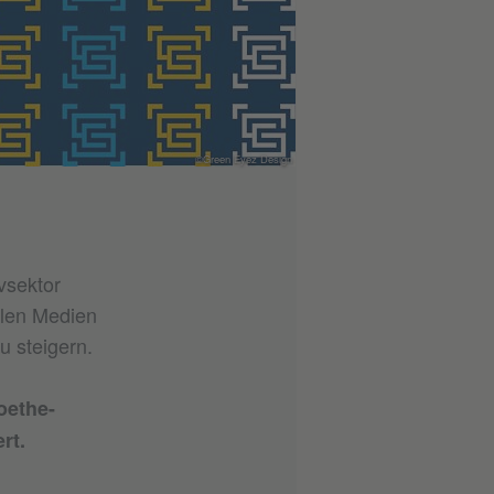
©Green Eyez Design
vsektor
talen Medien
 steigern.
oethe-
rt.