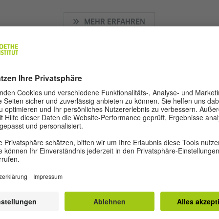
MEHR ERFAHREN
N RESIDENZ
sidenzen bringen Künstler aus dem Senegal und mit Kün
uropa zusammen, um an gemeinsam Projekten und insb
ischen Kreativität und Digitalisierung zu arbeiten.
MEHR ERFAHREN