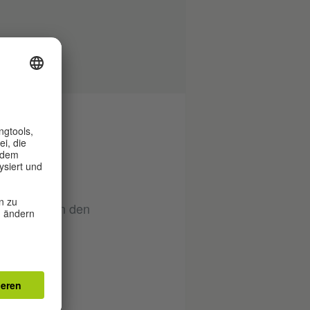
stlern und
esondere an den