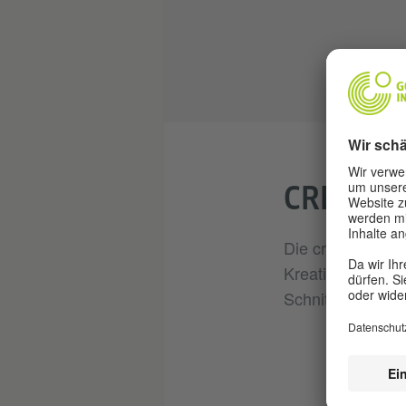
CREA.SE
Die crea.sen-Re
Kreativen aus E
Schnittstellen zw