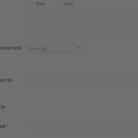
Frau
Herr
monat und
rt in
 in
eit