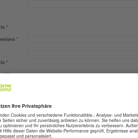
ts
weises
ts
gal
rneut