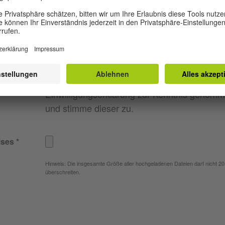
onnummer
ärung
Einwilligungserklärung - AMIF
F
ärung
Einwilligungserklärung - Goethe-Institut
Ich habe die AMIF- und Goethe-Institut-
Einwilligungserklärung zur Kenntnis genom
und stimme dieser zu.
ises
Hinweis: Die insgesamte Größe aller hochgeladenen Dateien darf nicht 2
überschreiten.