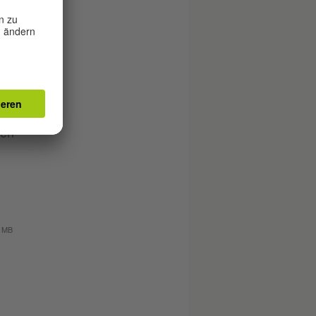
men
0 MB