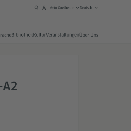
Mein Goethe.de
Deutsch
Bibliothek
Kultur
Veranstaltungen
prache
Über Uns
-A2