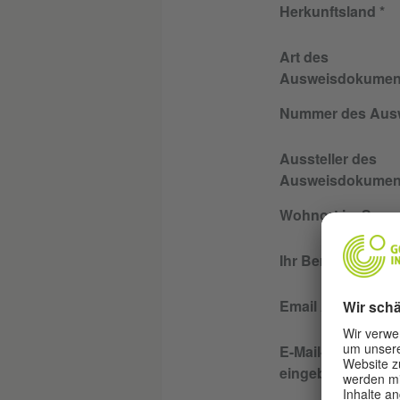
Herkunftsland
Art des
Ausweisdokumen
Nummer des Aus
Aussteller des
Ausweisdokumen
Wohnort im Sene
Ihr Beruf
Email Adresse
E-Mail-Adresse e
eingeben