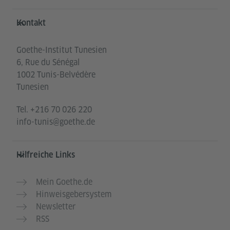
Service- und Informationsbereich
Kontakt
Goethe-Institut Tunesien
6, Rue du Sénégal
1002 Tunis-Belvédère
Tunesien
Tel.
+216 70 026 220
info-tunis@goethe.de
Hilfreiche Links
Mein Goethe.de
Hinweisgebersystem
Newsletter
RSS