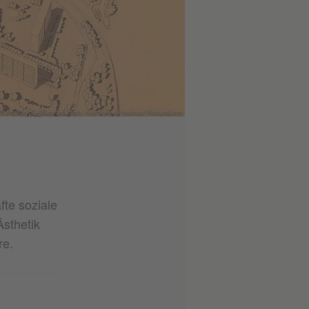
© Phototypie (Reproduktion), Het Nieuwe Instituut Rotterdamm
te soziale
Ästhetik
re.