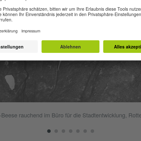
-Beese rauchend im Büro für die Stadtentwicklung, Rot