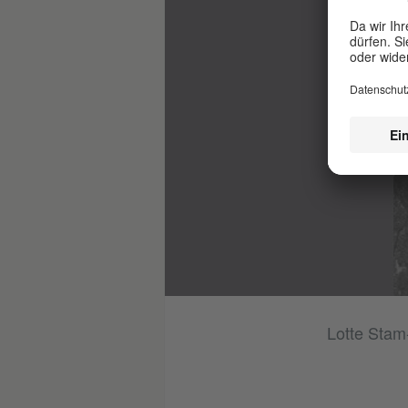
ktion) © Het Nieuwe Instituut Rotterdamm
Lotte Stam