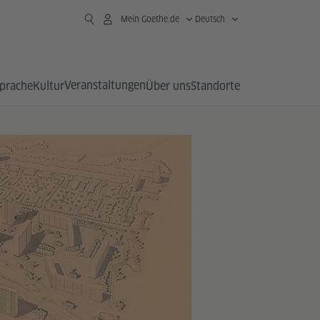
Mein Goethe.de
Deutsch
Veranstaltungen
prache
Kultur
Über uns
Standorte