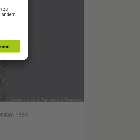
© Collection Ariane Stam, Foto: unbekannt (Reproduktion)
terdam 1960