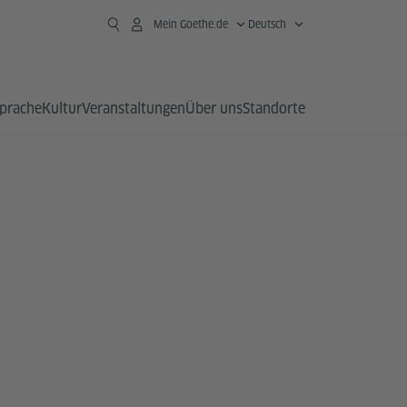
Mein Goethe.de
Deutsch
prache
Kultur
Veranstaltungen
Über uns
Standorte