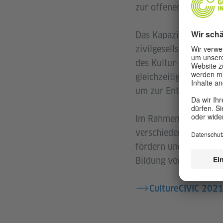
zur offenen Gesellscha
Das Kapazitätsentwick
zivilgesellschaftliche
des Kultur- und Proje
gleichzeitig eine Gru
um zur Entwicklung ei
Im Rahmen des Netzwe
verschiedenen Städten
fördern und zu erleich
Bildung von Partnersc
CultureCIVIC 202