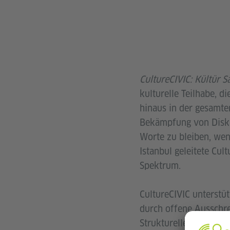
CultureCIVIC: Kültür 
kulturelle Teilhabe, d
hinaus in der gesamten
Bekämpfung von Diskrim
Worte zu bleiben, wen
Istanbul geleitete Cul
Spektrum.
CultureCIVIC unterstüt
durch offene Ausschre
Strukturelle Unterstü