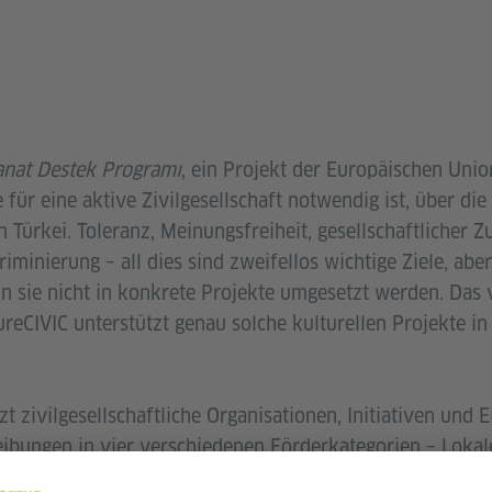
Sanat Destek Programı
, ein Projekt der Europäischen Union
ie für eine aktive Zivilgesellschaft notwendig ist, über di
 Türkei. Toleranz, Meinungsfreiheit, gesellschaftlicher 
inierung – all dies sind zweifellos wichtige Ziele, aber
n sie nicht in konkrete Projekte umgesetzt werden. Das 
tureCIVIC unterstützt genau solche kulturellen Projekte i
zt zivilgesellschaftliche Organisationen, Initiativen und 
ibungen in vier verschiedenen Förderkategorien – Lokale
tzung, Städteübergreifende Netzwerkentwicklung, Künstle