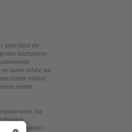
, unterstützt die
e großen Stadtzentren
Zusammenhalt,
 sie laufen Gefahr, nur
vom Goethe-Institut
n einem breiten
Einzelpersonen, die
 Projekte,
rische Produktion –