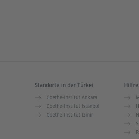
Standorte in der Türkei
Hilfre
Service- und Informationsbereich
Goethe-Institut Ankara
M
Goethe-Institut Istanbul
H
Goethe-Institut Izmir
N
S
R