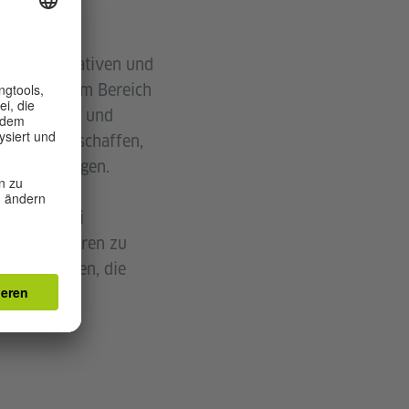
lern, Initiativen und
tätig sind, im Bereich
e zu stärken und
kteuren zu schaffen,
ng beizutragen.
fen in drei
n den Akteuren zu
sch von Ideen, die