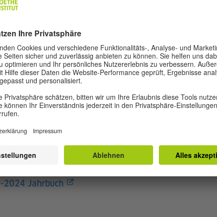
ft in der Türkei beitragen möchten.
lungsprogramm zielt darauf ab, die Fähigkeiten von Künst
n Organisationen, die in verschiedenen Städten der Türkei 
ktmanagements sowie der zivilgesellschaftlichen Teilhab
ndlage für Zusammenarbeit und Dialog zwischen diesen A
ner inklusiveren und nachhaltigeren kulturellen Umgebu
rkentwicklungsprogramms werden jährlich Netzwerktref
 organisiert, um den Dialog und die Vernetzung zwische
tern. Diese Treffen bieten eine Plattform für den Austau
haften und das Teilen von Arbeiten.
1-2024 Jahrbuch