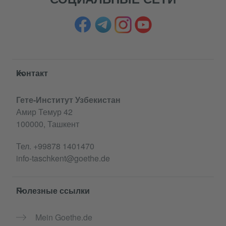
Service- und Informationsbereich
Контакт
Гете-Институт Узбекистан
Амир Темур 42
100000, Ташкент
Тел.
+99878 1401470
info-taschkent@goethe.de
Полезные ссылки
Mein Goethe.de