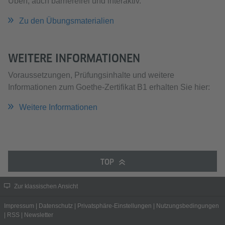
Üben, auch barrierefrei und interaktiv.
Zu den Übungsmaterialien
WEITERE INFORMATIONEN
Voraussetzungen, Prüfungsinhalte und weitere
Informationen zum Goethe-Zertifikat B1 erhalten Sie hier:
Weitere Informationen
TOP
Zur klassischen Ansicht
Impressum
|
Datenschutz
|
Privatsphäre-Einstellungen
|
Nutzungsbedingungen
|
RSS
|
Newsletter