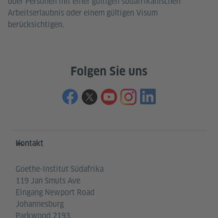
oder Personen mit einer gültigen südafrikanischen
Arbeitserlaubnis oder einem gültigen Visum
berücksichtigen.
Folgen Sie uns
Service- und Informationsbereich
Kontakt
Goethe-Institut Südafrika
119 Jan Smuts Ave
Eingang Newport Road
Johannesburg
Parkwood 2193